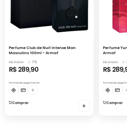
Perfume Club de Nuit Intense Man
Perfume Yu
Masculino 100ml - Armaf
Armaf
7%
R$ 314,90
R$ 314,90
R$ 289,90
R$ 289,
Formas de pagamento
Formas de paga
Comprar
Comprar
+