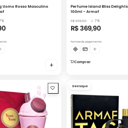
g Uomo Rosso Masculino
Perfume Island Bliss Delight
af
100ml - Armaf
7%
7%
R$ 398,90
90
R$ 369,90
mento
Formas de pagamento
Comprar
+
Destaque