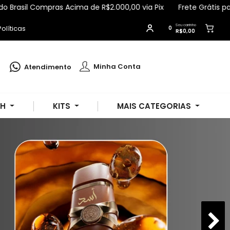
ompras Acima de R$2.000,00 via Pix
Frete Grátis para Todo Bra
Seu carrinho
olíticas
0
R$0,00
Nayara
comprou
Esfoliante Corporal e
Facial Melancia 190g - Apinil
.
Minha Conta
Atendimento
Compra verificada
Pedido de R$ 264,26
SH
KITS
MAIS CATEGORIAS