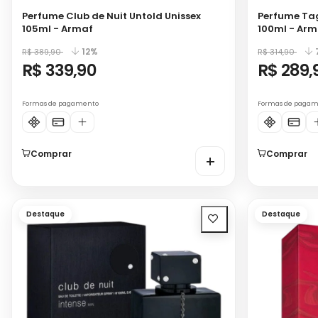
Perfume Club de Nuit Untold Unissex
Perfume Ta
105ml - Armaf
100ml - Arm
12%
R$ 389,90
R$ 314,90
R$ 339,90
R$ 289,
Formas de pagamento
Formas de paga
Comprar
Comprar
+
Destaque
Destaque