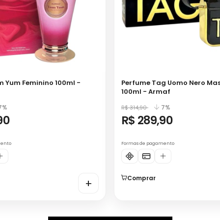
m Yum Feminino 100ml -
Perfume Tag Uomo Nero Mas
100ml - Armaf
7%
7%
R$ 314,90
90
R$ 289,90
mento
Formas de pagamento
Comprar
+