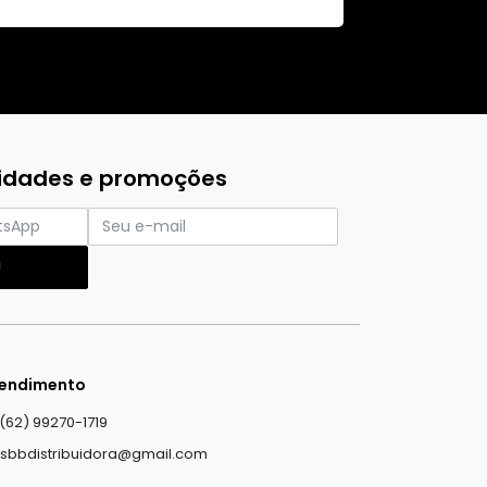
vidades e promoções
!
endimento
(62) 99270-1719
sbbdistribuidora@gmail.com