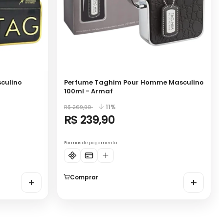
culino
Perfume Taghim Pour Homme Masculino
100ml - Armaf
11%
R$ 269,90
R$ 239,90
Formas de pagamento
Comprar
+
+