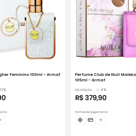
her Feminino 100ml - Armaf
Perfume Club de Nuit Malek
105ml - Armaf
11%
4%
R$ 398,90
90
R$ 379,90
mento
Formas de pagamento