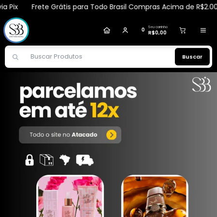
Frete Grátis para Todo Brasil Compras Acima de R$2.000,00 v
graziela
comprou
Deo Colônia La Vida Lata 100ml
- Ciclo
.
Compra verificada
Pedido de R$ 1.966,80
Seu carrinho
0
R$0,00
Buscar