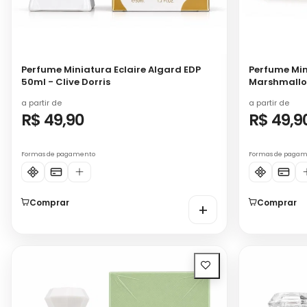
Perfume Miniatura Eclaire Algard EDP
Perfume Min
50ml - Clive Dorris
Marshmallow
a partir de
a partir de
R$ 49,90
R$ 49,9
Formas de pagamento
Formas de paga
Comprar
Comprar
+