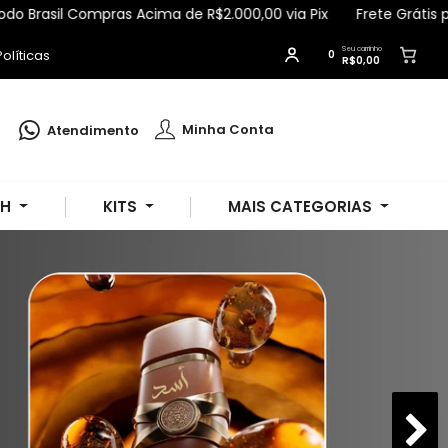
pras Acima de R$2.000,00 via Pix
Frete Grátis para Todo Brasi
Seu carrinho
olíticas
0
R$0,00
Luciana
comprou
Perfume de Bolsa
Asad Black 35ml (inspiração) -
Lattafa
.
Minha Conta
Atendimento
Compra verificada
Pedido de R$ 228,83
SH
KITS
MAIS CATEGORIAS