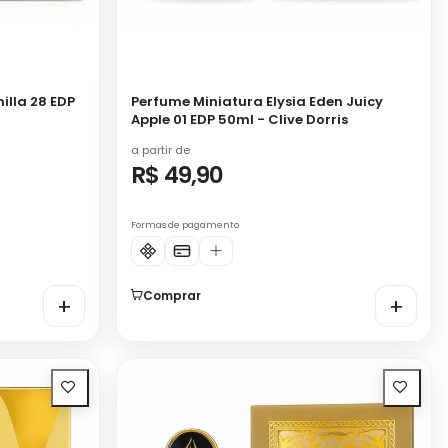
illa 28 EDP
Perfume Miniatura Elysia Eden Juicy
Apple 01 EDP 50ml - Clive Dorris
a partir de
R$ 49,90
Formas de pagamento
Comprar
+
+