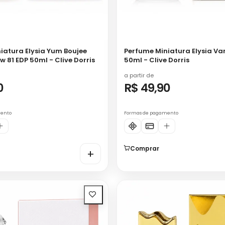
iatura Elysia Yum Boujee
Perfume Miniatura Elysia Van
 81 EDP 50ml - Clive Dorris
50ml - Clive Dorris
a partir de
0
R$ 49,90
mento
Formas de pagamento
Comprar
+