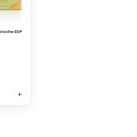
istache EDP
+