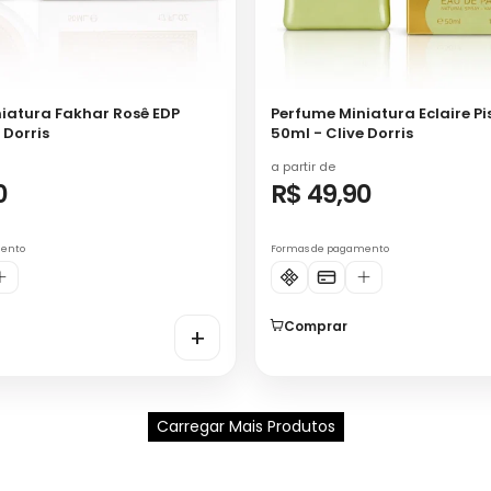
iatura Fakhar Rosê EDP
Perfume Miniatura Eclaire P
 Dorris
50ml - Clive Dorris
a partir de
0
R$ 49,90
mento
Formas de pagamento
Comprar
+
Carregar Mais Produtos