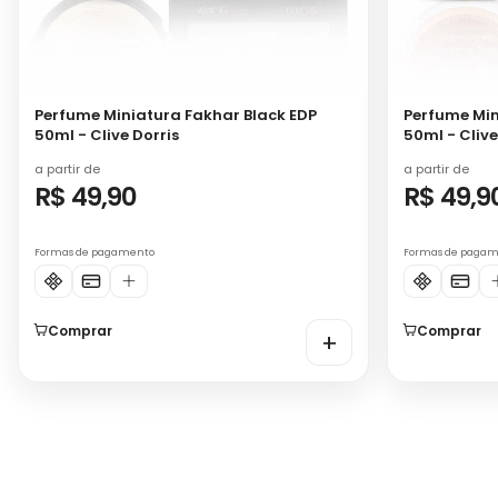
Perfume Miniatura Fakhar Black EDP
Perfume Min
50ml - Clive Dorris
50ml - Clive
a partir de
a partir de
R$ 49,90
R$ 49,9
Formas de pagamento
Formas de paga
Comprar
Comprar
+