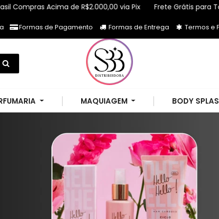
cima de R$2.000,00 via Pix
Frete Grátis para Todo Brasil Com
ja
Formas de Pagamento
Formas de Entrega
Termos e P
RFUMARIA
MAQUIAGEM
BODY SPLA