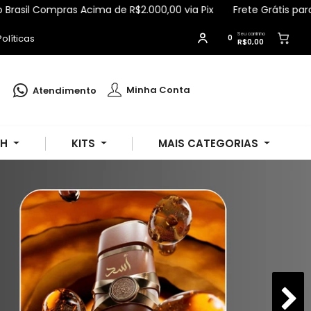
Acima de R$2.000,00 via Pix
Frete Grátis para Todo Brasil Co
Seu carrinho
olíticas
0
R$0,00
Julia
comprou
Body Splash Athina
200ml - Ciclo
.
Minha Conta
Atendimento
Compra verificada
Pedido de R$ 3.018,64
SH
KITS
MAIS CATEGORIAS