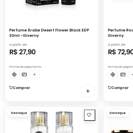
Perfume Árabe Desert Flower Black EDP
Perfume Rou
30ml -Giverny
Giverny
a partir de
a partir de
R$ 27,90
R$ 72,9
Formas de pagamento
Formas de paga
Comprar
Comprar
+
Destaque
Destaque