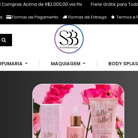
de R$2.000,00 via Pix
Frete Grátis para Todo Brasil Compras 
ja
Formas de Pagamento
Formas de Entrega
Termos e P
RFUMARIA
MAQUIAGEM
BODY SPLA