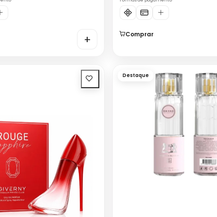
mento
Formas de pagamento
Comprar
+
Destaque