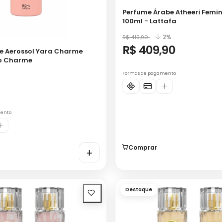
Perfume Árabe Atheeri Femin
100ml - Lattafa
2%
R$ 419,90
R$ 409,90
e Aerossol Yara Charme
lo Charme
Formas de pagamento
9
mento
Comprar
+
Destaque