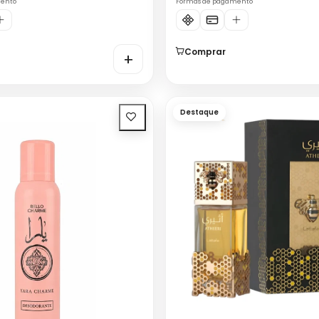
mento
Formas de pagamento
Comprar
+
Destaque