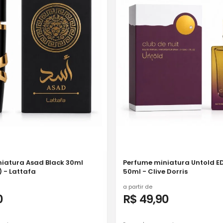
ad Black 30ml
Perfume miniatura Untold ED
) - Lattafa
50ml - Clive Dorris
a partir de
0
R$ 49,90