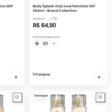
ino EDP
Body Splash Only Love Feminino 087
250ml - Brand Collection
7%
R$ 69,90
R$ 64,90
Formas de pagamento
Comprar
+
+
Destaque