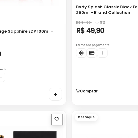
Body Splash Classic Black Fe
250ml - Brand Collection
9%
R$ 54,90
R$ 49,90
ge Sapphire EDP 100ml -
Formas de pagamento
0
mento
Comprar
+
Destaque