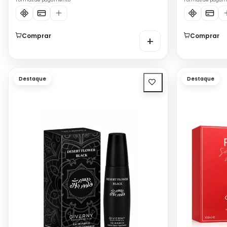
Formas de pagamento
Formas de paga
Comprar
Comprar
+
Destaque
Destaque