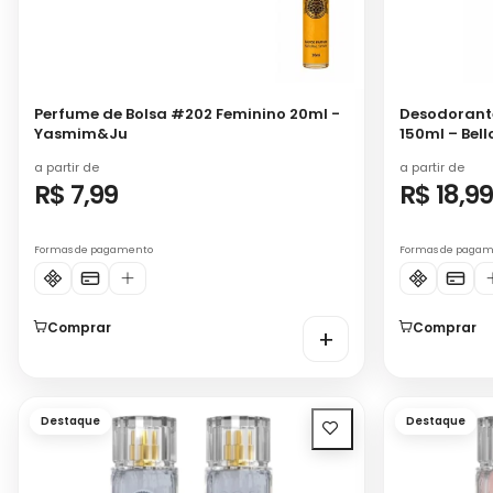
Perfume de Bolsa #202 Feminino 20ml -
Desodorant
Yasmim&Ju
150ml – Bel
a partir de
a partir de
R$ 7,99
R$ 18,9
Formas de pagamento
Formas de paga
Comprar
Comprar
+
Destaque
Destaque