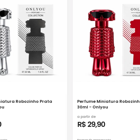
iatura Robozinho Prata
Perfume Miniatura Robozin
ou
30ml - Onlyou
a partir de
0
R$ 29,90