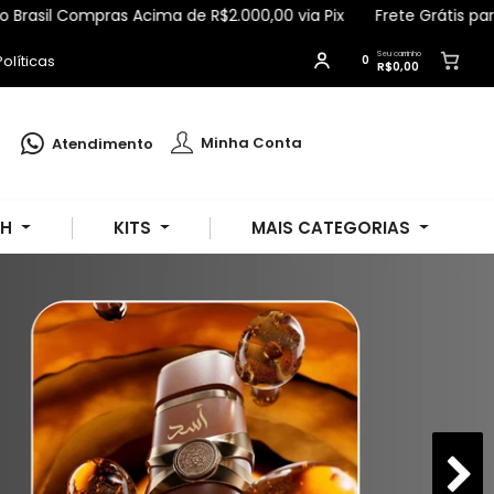
ras Acima de R$2.000,00 via Pix
Frete Grátis para Todo Brasi
Seu carrinho
olíticas
0
R$0,00
Geisiely
comprou
Kit Body Splash +
Óleo Corporal + Hidratante Ameixa -
Apinil
.
Minha Conta
Atendimento
Compra verificada
Pedido de R$ 725,44
SH
KITS
MAIS CATEGORIAS