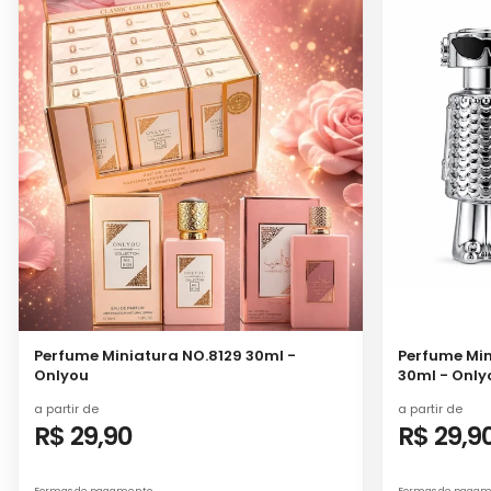
Perfume Miniatura NO.8129 30ml -
Perfume Min
Onlyou
30ml - Only
a partir de
a partir de
R$ 29,90
R$ 29,9