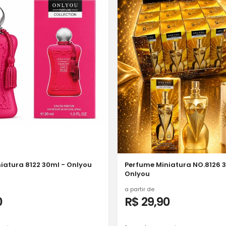
iatura 8122 30ml - Onlyou
Perfume Miniatura NO.8126 
Onlyou
a partir de
0
R$ 29,90