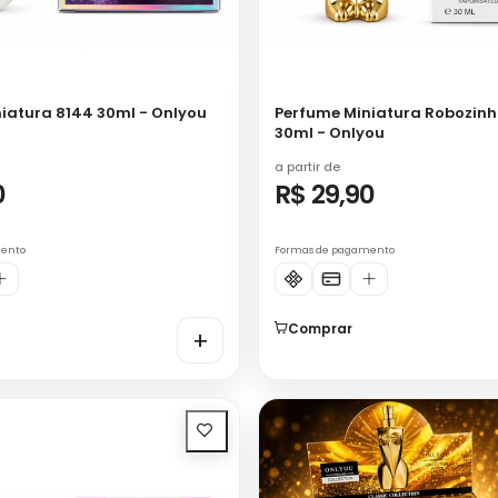
iatura 8144 30ml - Onlyou
Perfume Miniatura Robozin
30ml - Onlyou
a partir de
0
R$ 29,90
mento
Formas de pagamento
Comprar
+