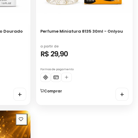
ho Dourado
Perfume Miniatura 8135 30ml - Onlyou
a partir de
R$ 29,90
Formas de pagamento
Comprar
+
+