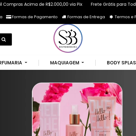
ima de R$2.000,00 via Pix
Frete Grátis para Todo Brasil Comp
ja
Formas de Pagamento
Formas de Entrega
Termos e P
RFUMARIA
MAQUIAGEM
BODY SPLA