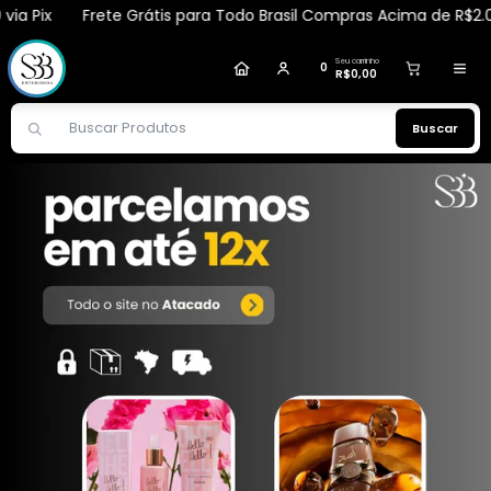
Pix
Frete Grátis para Todo Brasil Compras Acima de R$2.000,00
disceane
comprou
Perfume Sensual Melinda
40ml – Apinil
.
Compra verificada
Pedido de R$ 1.809,85
Seu carrinho
0
R$0,00
Buscar