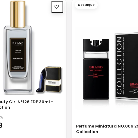
Destaque
uty Girl Nº126 EDP 30ml -
ction
%
9
Perfume Miniatura NO.066 2
Collection