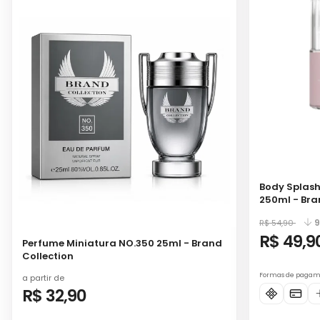
Body Splash
250ml - Bra
9
R$ 54,90
R$ 49,9
Perfume Miniatura NO.350 25ml - Brand
Collection
Formas de paga
a partir de
R$ 32,90