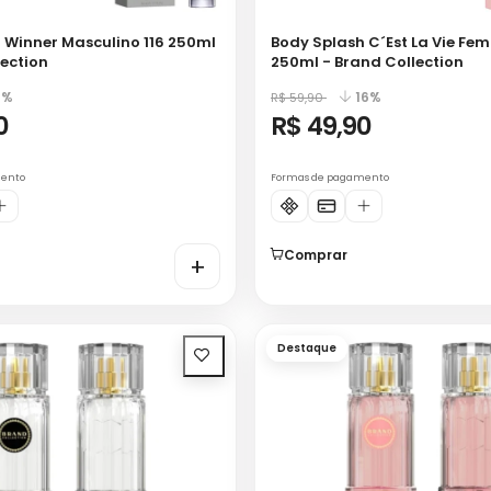
 Winner Masculino 116 250ml
Body Splash C´Est La Vie Fem
lection
250ml - Brand Collection
7%
16%
R$ 59,90
0
R$ 49,90
mento
Formas de pagamento
Comprar
+
Destaque