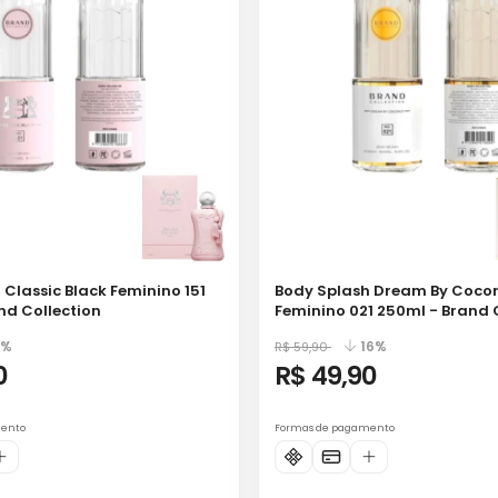
 Classic Black Feminino 151
Body Splash Dream By Coco
nd Collection
Feminino 021 250ml - Brand 
%
16%
R$ 59,90
0
R$ 49,90
mento
Formas de pagamento