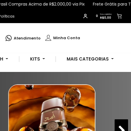
s Acima de R$2.000,00 via Pix
Frete Grátis para Todo Brasil C
Seu carrinho
olíticas
0
R$0,00
Jussara
comprou
Kit Hidratante 60ml
+ Body Splash Loé 60ml - Pokoloka
.
Minha Conta
Atendimento
Compra verificada
Pedido de R$ 689,66
SH
KITS
MAIS CATEGORIAS