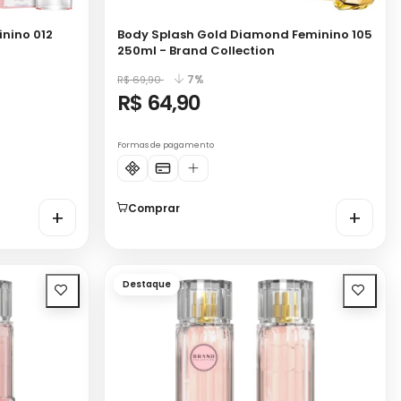
inino 012
Body Splash Gold Diamond Feminino 105
250ml - Brand Collection
7%
R$ 69,90
R$ 64,90
Formas de pagamento
Comprar
+
+
Destaque