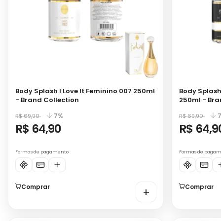
Body Splash I Love It Feminino 007 250ml
Body Splash
- Brand Collection
250ml - Bra
7%
R$ 69,90
R$ 69,90
R$ 64,90
R$ 64,9
Formas de pagamento
Formas de paga
Comprar
Comprar
+