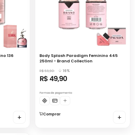
ino 136
Body Splash Paradigm Feminino 445
250ml - Brand Collection
16%
R$ 59,90
R$ 49,90
Formas de pagamento
Comprar
+
+