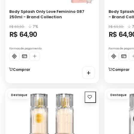
Body Splash Only Love Feminino 087
Body Splash
250ml - Brand Collection
- Brand Col
7%
R$ 69,90
R$ 69,90
R$ 64,90
R$ 64,9
Formas de pagamento
Formas de paga
Comprar
Comprar
+
Destaque
Destaque