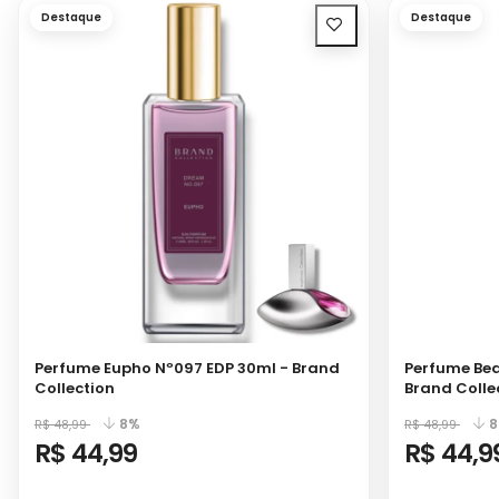
Destaque
Destaque
Perfume Eupho Nº097 EDP 30ml - Brand
Perfume Bea
Collection
Brand Colle
8%
8
R$ 48,99
R$ 48,99
R$ 44,99
R$ 44,9