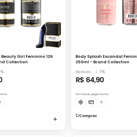
 Beauty Girl Feminino 126
Body Splash Escandal Femin
nd Collection
250ml - Brand Collection
7%
7%
R$ 69,90
0
R$ 64,90
mento
Formas de pagamento
Comprar
+