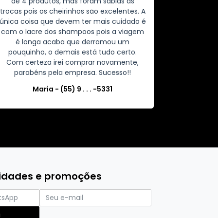
de 4 produtos, mas foram sabias as
trocas pois os cheirinhos são excelentes. A
única coisa que devem ter mais cuidado é
com o lacre dos shampoos pois a viagem
é longa acaba que derramou um
pouquinho, o demais está tudo certo.
Com certeza irei comprar novamente,
parabéns pela empresa. Sucesso!!
Maria - (55) 9 . . . -5331
vidades e promoções
!