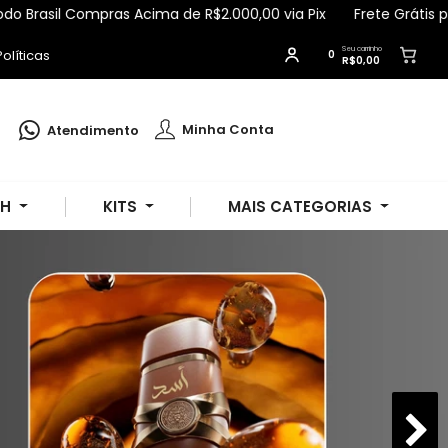
sil Compras Acima de R$2.000,00 via Pix
Frete Grátis para To
Seu carrinho
olíticas
0
R$0,00
Francisca
comprou
Óleo Reparador de
Pontas Argan 60ml - Apinil
.
Minha Conta
Atendimento
Compra verificada
Pedido de R$ 4.354,39
SH
KITS
MAIS CATEGORIAS