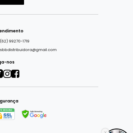
endimento
(62) 99270-1719
sbbdistribuidora@gmail.com
ga-nos
gurança