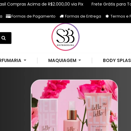
mpras Acima de R$2.000,00 via Pix
Frete Grátis para Todo Bra
ja
Formas de Pagamento
Formas de Entrega
Termos e P
RFUMARIA
MAQUIAGEM
BODY SPLA