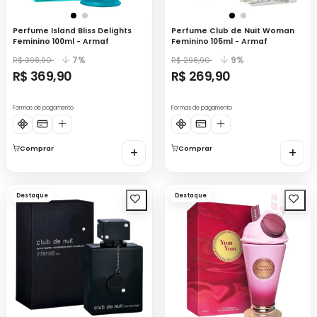
Perfume Island Bliss Delights
Perfume Club de Nuit Woman
Feminino 100ml - Armaf
Feminino 105ml - Armaf
7%
9%
R$ 398,90
R$ 298,90
R$ 369,90
R$ 269,90
Formas de pagamento
Formas de pagamento
Comprar
+
Comprar
+
Destaque
Destaque