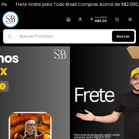
Frete Grátis para Todo Brasil Compras Acima de R$2.000,00 vi
Geisiely
comprou
Body Splash Latiffa Feminino
130ml – Bioinstinto
.
Compra verificada
Pedido de R$ 725,44
Seu carrinho
0
R$0,00
Buscar