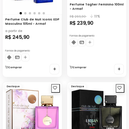
Perfume Tagher Feminino 100ml
- Armaf
11%
R$ 269,90
Perfume Club de Nuit Iconic EDP
R$ 239,90
Masculino 105ml - Armaf
a partir de
R$ 245,90
Formas de pagamento
Formas de pagamento
Comprar
+
Comprar
+
Destaque
Destaque