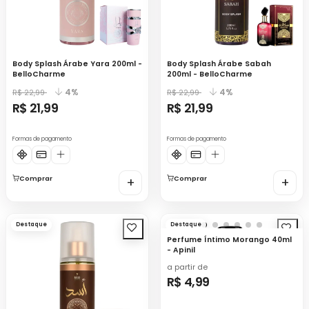
Body Splash Árabe Yara 200ml -
Body Splash Árabe Sabah
BelloCharme
200ml - BelloCharme
4%
4%
R$ 22,99
R$ 22,99
R$ 21,99
R$ 21,99
Formas de pagamento
Formas de pagamento
Comprar
+
Comprar
+
Destaque
Destaque
Perfume Íntimo Morango 40ml
- Apinil
a partir de
R$ 4,99