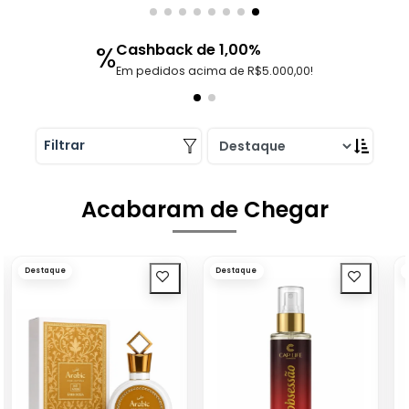
(62) 99270-1719
sbbdistribuidora@gm
ail.com
Cashback de 1,00%
%
Em pedidos acima de R$5.000,00!
NA PLATAFORMA
Desde 15/03/2024
9596
74
1158
Filtrar
Curtidas
Perguntas
Produtos
Instagram da loja
Falar com a loja
Acabaram de Chegar
Destaque
Destaque