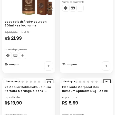
Formas de pagamento
Body Splash Árabe Bourbon
200ml - BelloCharme
4%
R$ 22,99
R$ 21,99
Formas de pagamento
Comprar
+
Comprar
+
Destaque
Destaque
Kit Capilar Babbaloko Hair Liso
Esfoliante Corporal Meu
Perfeito Morango 4 itens -
Bumbum Apiderm 190g - Apinil
Apinil
a partir de
a partir de
R$ 19,90
R$ 5,99