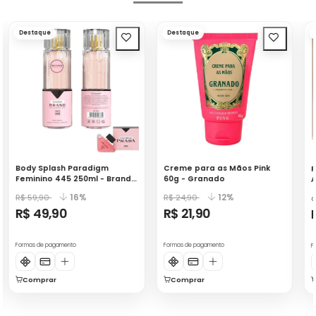
Destaque
Destaque
Body Splash Paradigm
Creme para as Mãos Pink
P
Feminino 445 250ml - Brand
60g - Granado
A
Collection
M
16%
12%
R$ 59,90
R$ 24,90
a
R$ 49,90
R$ 21,90
Formas de pagamento
Formas de pagamento
F
Comprar
Comprar