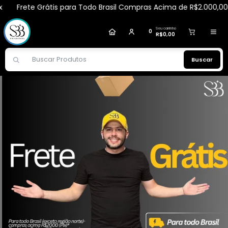
 Grátis para Todo Brasil Compras Acima de R$2.000,00 via Pix
Glaucia
comprou
Sérum Rosa Mosqueta 30ml -
Dermachem
.
Compra verificada
Pedido de R$ 270,48
Seu carrinho
0
R$0,00
Buscar