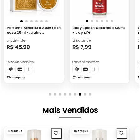
Perfume Miniatura A006 Fakh
Body Splash Obsessão 130ml
S
Rosa 25ml - Arabic
- Cap Life
B
Collection
N
a partir de
a partir de
a
R$ 45,90
R$ 7,99
Formas de pagamento
Formas de pagamento
F
Comprar
Comprar
Mais Vendidos
Destaque
Destaque