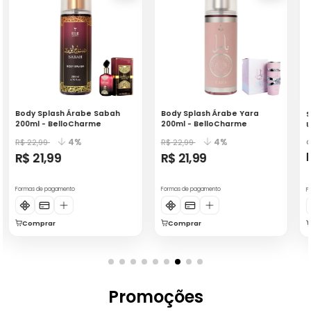
Body Splash Árabe Sabah
Body Splash Árabe Yara
S
200ml - BelloCharme
200ml - BelloCharme
U
a
4%
4%
R$ 22,99
R$ 22,99
R$ 21,99
R$ 21,99
Formas de pagamento
Formas de pagamento
F
Comprar
Comprar
Promoções