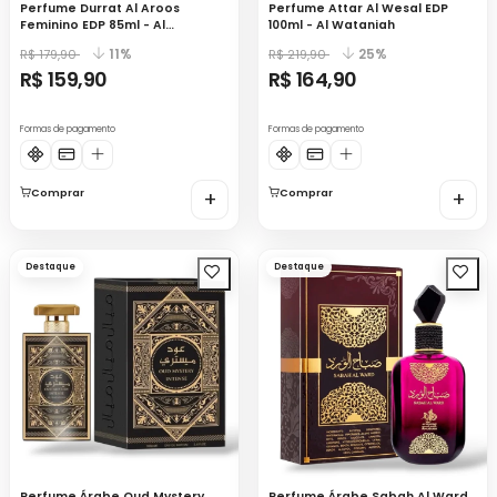
Perfume Durrat Al Aroos
Perfume Attar Al Wesal EDP
Feminino EDP 85ml - Al
100ml - Al Wataniah
Wataniah
11%
25%
R$ 179,90
R$ 219,90
R$ 159,90
R$ 164,90
Formas de pagamento
Formas de pagamento
Comprar
+
Comprar
+
Destaque
Destaque
Perfume Árabe Oud Mystery
Perfume Árabe Sabah Al Ward