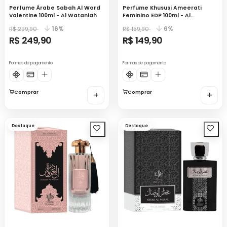
Perfume Árabe Sabah Al Ward
Perfume Khususi Ameerati
Valentine 100ml - Al Wataniah
Feminino EDP 100ml - Al
Wataniah
16%
6%
R$ 299,90
R$ 159,90
R$ 249,90
R$ 149,90
Formas de pagamento
Formas de pagamento
Comprar
+
Comprar
+
Destaque
Destaque