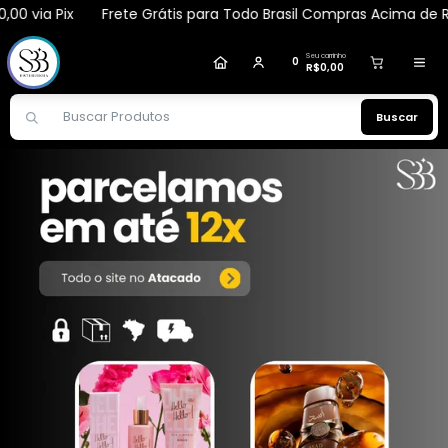
 via Pix
Frete Grátis para Todo Brasil Compras Acima de R$2.
Katiana
comprou
Deo Colônia Mini Pinguxo
+3Anos 100ml - Ciclo
.
Compra verificada
Pedido de R$ 846,40
Seu carrinho
0
R$0,00
Buscar