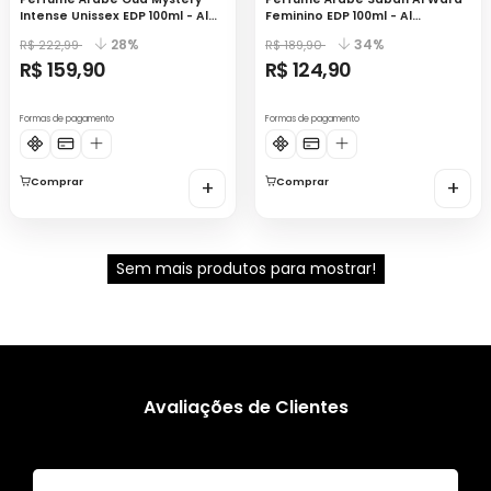
Intense Unissex EDP 100ml - Al
Feminino EDP 100ml - Al
Wataniah
Wataniah
28%
34%
R$ 222,99
R$ 189,90
R$ 159,90
R$ 124,90
Formas de pagamento
Formas de pagamento
Comprar
+
Comprar
+
Sem mais produtos para mostrar!
Avaliações de Clientes