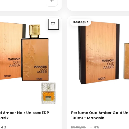
+
Destaque
 Amber Noir Unissex EDP
Perfume Oud Amber Gold Uni
asik
100ml - Manasik
4%
4%
R$ 86,90