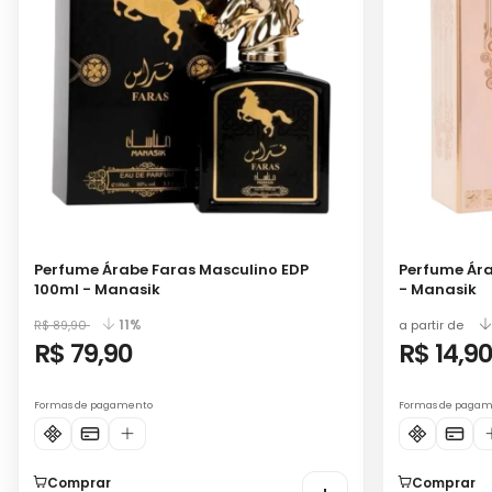
Perfume Árabe Faras Masculino EDP
Perfume Ára
100ml - Manasik
- Manasik
11%
R$ 89,90
a partir de
R$ 79,90
R$ 14,9
Formas de pagamento
Formas de paga
Comprar
Comprar