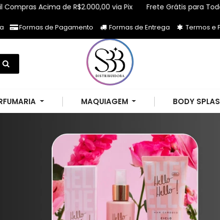
ma de R$2.000,00 via Pix
Frete Grátis para Todo Brasil Compr
ja
Formas de Pagamento
Formas de Entrega
Termos e P
RFUMARIA
MAQUIAGEM
BODY SPLA