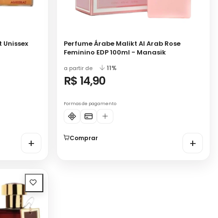
 Unissex
Perfume Árabe Malikt Al Arab Rose
Feminino EDP 100ml - Manasik
11%
a partir de
R$ 14,90
Formas de pagamento
Comprar
+
+