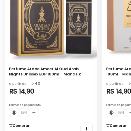
Perfume Árabe Ameer Al Oud Arab
Perfume Ára
Nights Unissex EDP 100ml - Manasik
100ml - Man
4%
a partir de
a partir de
R$ 14,90
R$ 14,9
Formas de pagamento
Formas de paga
Comprar
Comprar
+