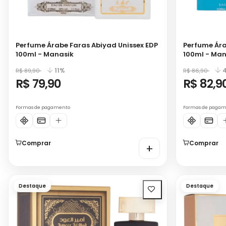
Perfume Árabe Faras Abiyad Unissex EDP
Perfume Ára
100ml - Manasik
100ml - Man
11%
R$ 89,90
R$ 86,90
R$ 79,90
R$ 82,9
Formas de pagamento
Formas de paga
Comprar
Comprar
+
Destaque
Destaque