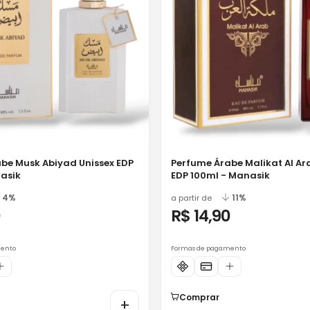
be Musk Abiyad Unissex EDP
Perfume Árabe Malikat Al Ar
asik
EDP 100ml - Manasik
4%
11%
a partir de
0
R$ 14,90
mento
Formas de pagamento
Comprar
+