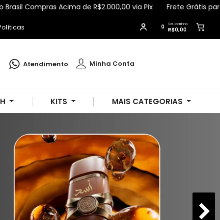
as Acima de R$2.000,00 via Pix
Frete Grátis para Todo Brasil
Seu carrinho
olíticas
0
R$0,00
Geisiely
comprou
Esfoliante Corporal e
Facial Ameixa 180g - Apinil
.
Minha Conta
Atendimento
Compra verificada
Pedido de R$ 725,44
SH
KITS
MAIS CATEGORIAS