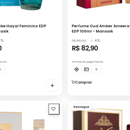
be Hayal Feminino EDP
Perfume Oud Amber Ameerat
asik
EDP 100ml - Manasik
4%
4%
R$ 86,90
0
R$ 82,90
mento
Formas de pagamento
Comprar
+
Destaque