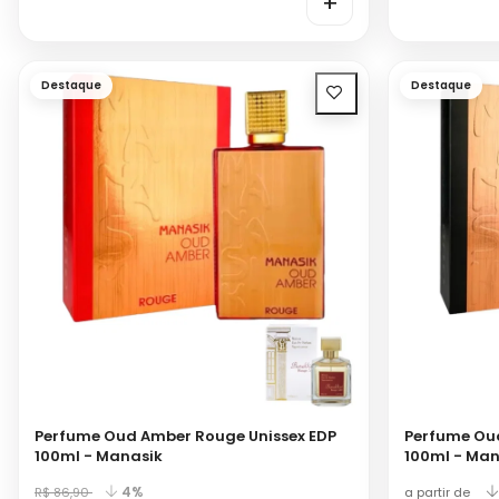
+
Destaque
Destaque
Perfume Oud Amber Rouge Unissex EDP
Perfume Oud
100ml - Manasik
100ml - Man
4%
R$ 86,90
a partir de