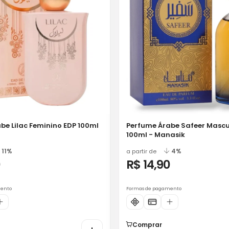
be Lilac Feminino EDP 100ml
Perfume Árabe Safeer Mascu
100ml - Manasik
11%
4%
a partir de
0
R$ 14,90
mento
Formas de pagamento
Comprar