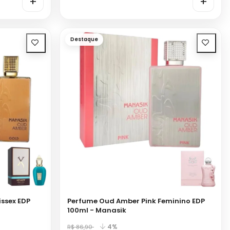
+
+
Destaque
ssex EDP
Perfume Oud Amber Pink Feminino EDP
100ml - Manasik
4%
R$ 86,90