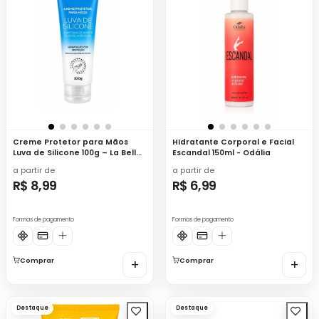
Creme Protetor para Mãos
Hidratante Corporal e Facial
Luva de Silicone 100g – La Belle
Escandal 150ml - Odália
Paris
a partir de
a partir de
R$ 8,99
R$ 6,99
Formas de pagamento
Formas de pagamento
Comprar
+
Comprar
+
Destaque
Destaque