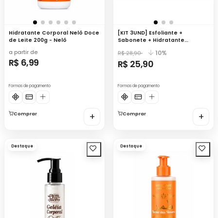
Hidratante Corporal Nelô Doce
[KIT 3UND] Esfoliante +
de Leite 200g - Nelô
Sabonete + Hidratante
Corporal Puro Leite - Nelô
a partir de
10%
R$ 28,90
R$ 6,99
R$ 25,90
Formas de pagamento
Formas de pagamento
Comprar
+
Comprar
+
Destaque
Destaque