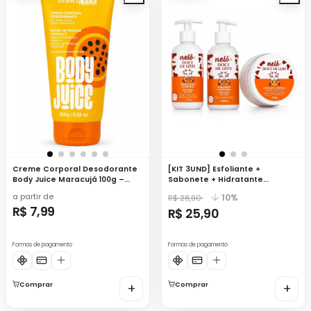
Creme Corporal Desodorante
[KIT 3UND] Esfoliante +
Body Juice Maracujá 100g –
Sabonete + Hidratante
Dermachem
Corporal Doce de Leite - Nelô
a partir de
10%
R$ 28,90
R$ 7,99
R$ 25,90
Formas de pagamento
Formas de pagamento
Comprar
+
Comprar
+