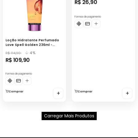
R$ 26,90
Formas de pagamento
Loção Hidratante Perfumado
Love Spell Golden 236ml -
Victoria´s Secret
4%
R$ 114,90
R$ 109,90
Formas de pagamento
Comprar
+
Comprar
+
Carregar Mais Produtos