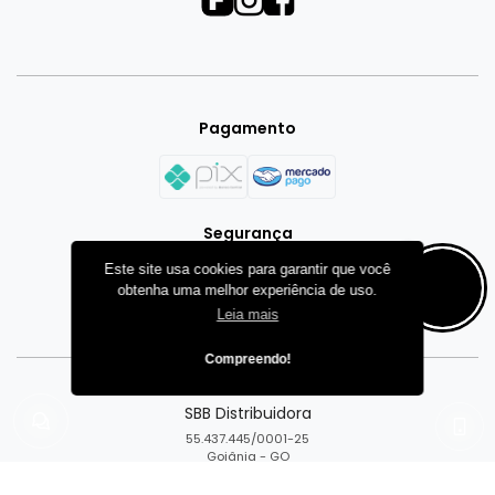
Pagamento
Segurança
Este site usa cookies para garantir que você
obtenha uma melhor experiência de uso.
Leia mais
Compreendo!
SBB Distribuidora
CENTRAL DA LOJA
×
Instale o app da loja
55.437.445/0001-25
Como podemos ajudar?
Goiânia - GO
Acesse esta loja mais rápido
pelo seu dispositivo.
Escolha uma opção para continuar.