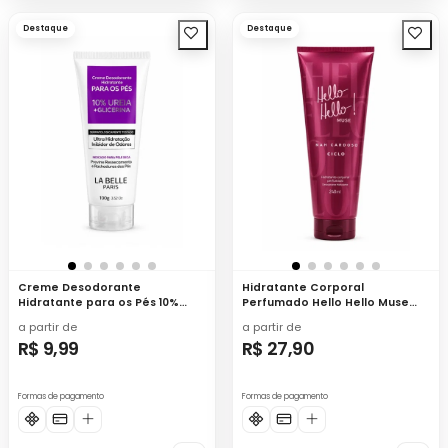
Destaque
Destaque
Creme Desodorante
Hidratante Corporal
Hidratante para os Pés 10%
Perfumado Hello Hello Muse
Ureia + Glicerina 100g - La Belle
240ml - Ciclo
a partir de
a partir de
R$ 9,99
R$ 27,90
Formas de pagamento
Formas de pagamento