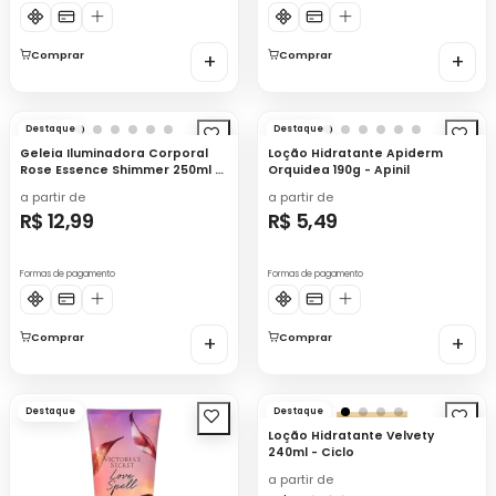
Comprar
+
Comprar
+
Destaque
Destaque
Geleia Iluminadora Corporal
Loção Hidratante Apiderm
Rose Essence Shimmer 250ml -
Orquidea 190g - Apinil
Alleva
a partir de
a partir de
R$ 12,99
R$ 5,49
Formas de pagamento
Formas de pagamento
Comprar
+
Comprar
+
Destaque
Destaque
Loção Hidratante Velvety
240ml - Ciclo
a partir de