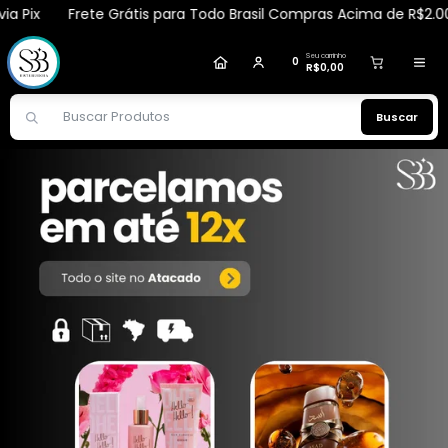
x
Frete Grátis para Todo Brasil Compras Acima de R$2.000,00 
MARIZA
comprou
Perfume Ferous Black
Masculino EDT 100ml - Iscents
.
Compra verificada
Pedido de R$ 2.211,88
Seu carrinho
0
R$0,00
Buscar