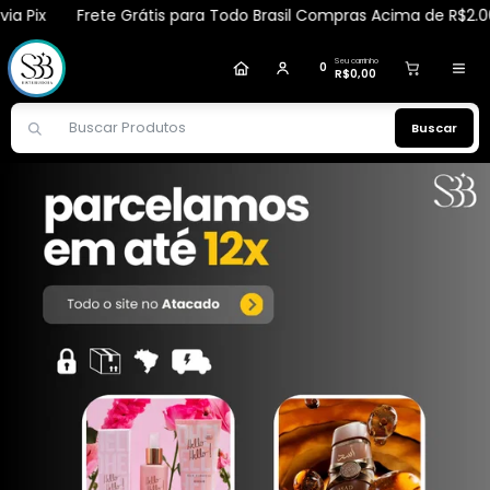
x
Frete Grátis para Todo Brasil Compras Acima de R$2.000,00 v
ana
comprou
Mousse Micelar 150ml - Soul
.
Compra verificada
Pedido de R$ 4.665,11
Seu carrinho
0
R$0,00
Buscar