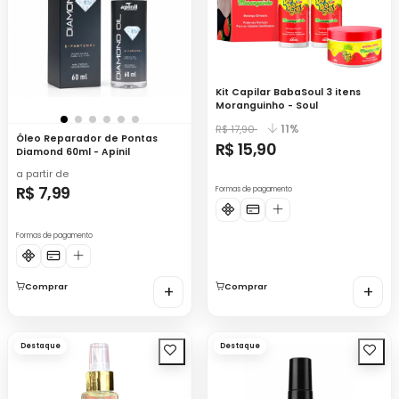
Kit Capilar BabaSoul 3 itens
Moranguinho - Soul
11%
R$ 17,90
Óleo Reparador de Pontas
R$ 15,90
Diamond 60ml - Apinil
a partir de
R$ 7,99
Formas de pagamento
Formas de pagamento
Comprar
+
Comprar
+
Destaque
Destaque