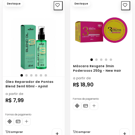
Destaque
Destaque
Máscara Resgate 3min
Poderosos 250g - New Hair
a partir de
Óleo Reparador de Pontas
R$ 18,90
Blend 3em1 60ml - Apinil
a partir de
R$ 7,99
Formas de pagamento
Formas de pagamento
Comprar
+
Comprar
+