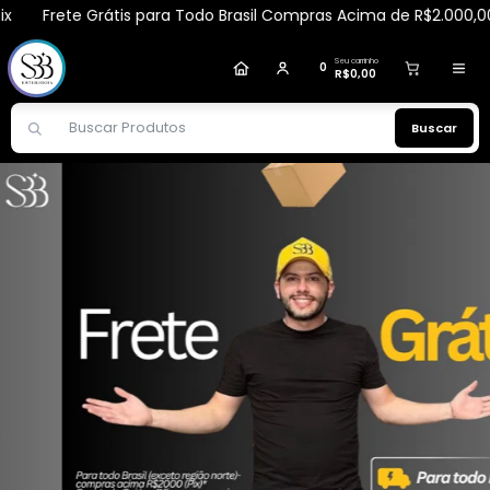
Frete Grátis para Todo Brasil Compras Acima de R$2.000,00 via 
Erilene
comprou
[KIT 4UND] Body Splash +
Hidratante Corporal + Esfoliante + Perfume
Capilar Olympus - Realeza
.
Seu carrinho
0
R$0,00
Compra verificada
Pedido de R$ 402,93
Buscar