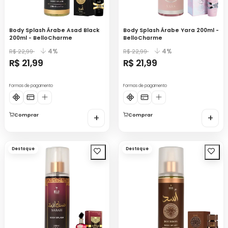
Body Splash Árabe Asad Black
Body Splash Árabe Yara 200ml -
200ml - BelloCharme
BelloCharme
4%
4%
R$ 22,99
R$ 22,99
R$ 21,99
R$ 21,99
Formas de pagamento
Formas de pagamento
Comprar
+
Comprar
+
Destaque
Destaque