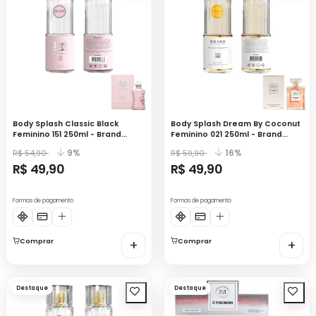
Body Splash Classic Black
Body Splash Dream By Coconut
Feminino 151 250ml - Brand
Feminino 021 250ml - Brand
Collection
Collection
9%
16%
R$ 54,90
R$ 59,90
R$ 49,90
R$ 49,90
Formas de pagamento
Formas de pagamento
Comprar
+
Comprar
+
Destaque
Destaque