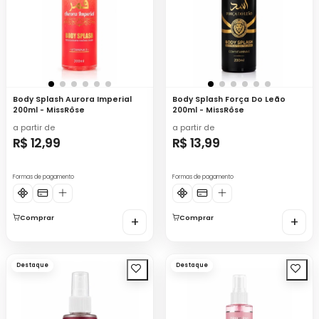
Body Splash Aurora Imperial
Body Splash Força Do Leão
200ml - MissRôse
200ml - MissRôse
a partir de
a partir de
R$ 12,99
R$ 13,99
Formas de pagamento
Formas de pagamento
Comprar
+
Comprar
+
Destaque
Destaque