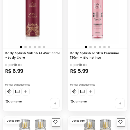
Body Splash Sabah Al War 100ml
Body Splash Latiffa Feminino
- Lady Care
130ml – Bioinstinto
a partir de
a partir de
R$ 6,99
R$ 5,99
Formas de pagamento
Formas de pagamento
Comprar
+
Comprar
+
Destaque
Destaque