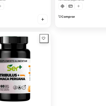
mento
Formas de pagamento
Comprar
+