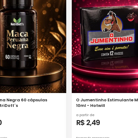
na Negra 60 cápsulas
O Jumentinho Estimulante M
riDott´s
10ml - Hotwill
a partir de
0
R$ 2,49