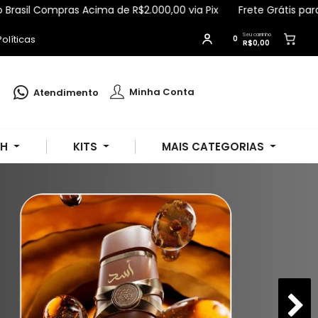
ompras Acima de R$2.000,00 via Pix
Frete Grátis para Todo Br
Seu carrinho
olíticas
0
R$0,00
Katiana
comprou
Água de Colônia
Mini Baby Beé 0+Meses 100ml - Ciclo
.
Minha Conta
Atendimento
Compra verificada
Pedido de R$ 846,40
SH
KITS
MAIS CATEGORIAS