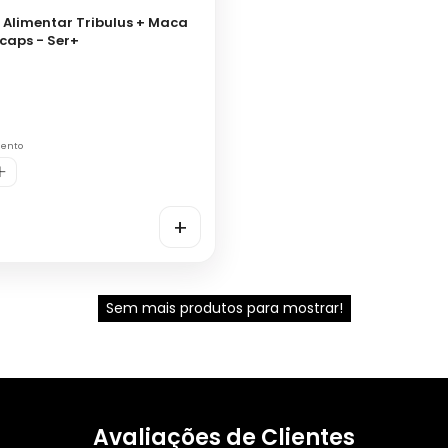
Alimentar Tribulus + Maca
caps - Ser+
0
mento
+
Sem mais produtos para mostrar!
Avaliações de Clientes