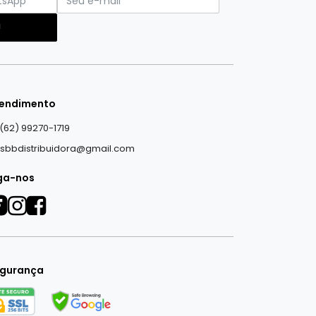
!
endimento
(62) 99270-1719
sbbdistribuidora@gmail.com
ga-nos
gurança