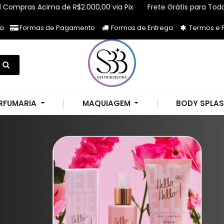
 Acima de R$2.000,00 via Pix
Frete Grátis para Todo Brasil C
ja
Formas de Pagamento
Formas de Entrega
Termos e P
RFUMARIA
MAQUIAGEM
BODY SPLA