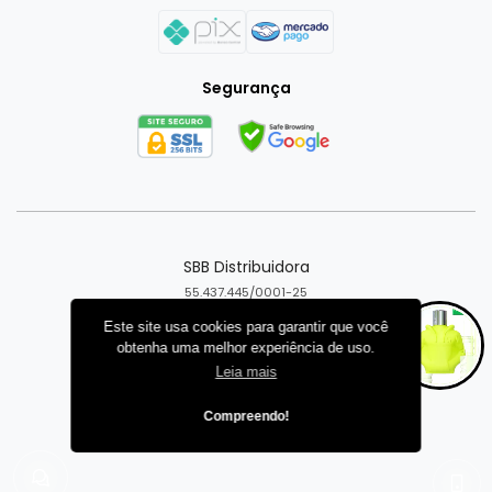
Segurança
SBB Distribuidora
55.437.445/0001-25
Goiânia - GO
Este site usa cookies para garantir que você
obtenha uma melhor experiência de uso.
Criar loja virtual com a plataforma
Leia mais
Compreendo!
CENTRAL DA LOJA
Instale o app da loja