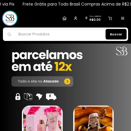
 Pix
Frete Grátis para Todo Brasil Compras Acima de R$2.000,
Erilene
comprou
Loção Hidratante Amêndoas
475ml - Belkit
.
Compra verificada
Pedido de R$ 402,93
Seu carrinho
0
R$0,00
Buscar