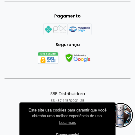
Pagamento
Segurança
SBB Distribuidora
55.437.445/0001-25
Goiânia - GO
Este site usa cookies para garantir que você
obtenha uma melhor experiência de uso.
Criar loja virtual com a plataforma
Leia mais
Compreendo!