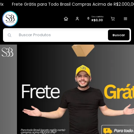
Frete Grátis para Todo Brasil Compras Acima de R$2.000,00 via
Mirian
comprou
Kit Body Splash + Óleo Corporal +
Hidratante Ameixa - Apinil
.
Compra verificada
Pedido de R$ 516,94
Seu carrinho
0
R$0,00
Buscar