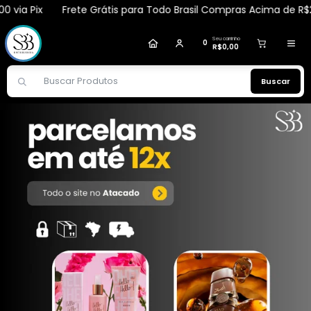
via Pix
Frete Grátis para Todo Brasil Compras Acima de R$2.0
Ramila
comprou
Sabonete Facial Rosa Mosqueta
100ml - Dermachem
.
Compra verificada
Pedido de R$ 740,64
Seu carrinho
0
R$0,00
Buscar